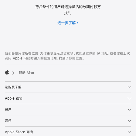
符合条件的用户可选择灵活的分期付款方
式*。
进一步了解
分
期
付
款
网
脚
我们会使用你所在位置，为你更快显示送货选项。我们通过你的 IP 地址，或者你在上次
注
页
访问 Apple 网站时输入的位置信息，找到了你的位置。
页
脚
翻新 Mac
Apple
选购及了解
Apple 钱包
账户
娱乐
Apple Store 商店