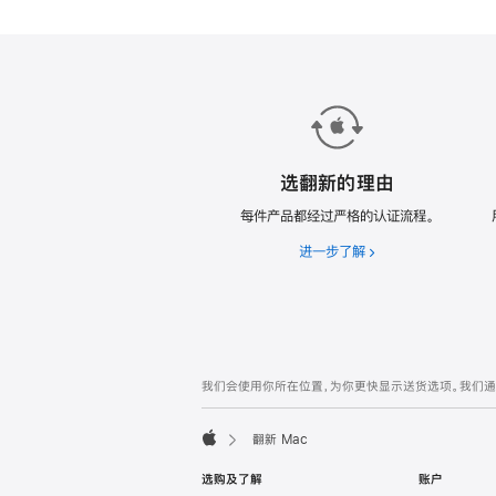
翻
新
Mac。
选翻新的理由
每件产品都经过严格的认证流程。
进一步了解
选
翻
新
的
理
由
网
脚
我们会使用你所在位置，为你更快显示送货选项。我们通过你
注
页
页
翻新 Mac
脚
Apple
选购及了解
账户