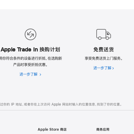
Apple Trade In 换购计划
免费送货
用你符合条件的设备进行折抵，在选购新
享受免费送货上门服务。
产品时享受折抵优惠。
进一步了解
免
进一步了解
Apple
费
Trade
送
In
货
换
购
的 IP 地址，或者你在上次访问 Apple 网站时输入的位置信息，找到了你的位置。
计
划
Apple Store 商店
商务应用