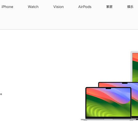
iPhone
Watch
Vision
AirPods
家居
娱乐
。