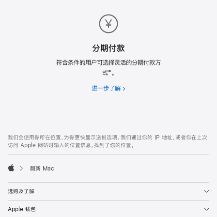
送
货
分期付款
符合条件的用户可选择灵活的分期付款方
式*。
进一步了解
分
期
付
款
网
脚
我们会使用你所在位置，为你更快显示送货选项。我们通过你的 IP 地址，或者你在上次
注
页
访问 Apple 网站时输入的位置信息，找到了你的位置。
页
脚
翻新 Mac
Apple
选购及了解
Apple 钱包