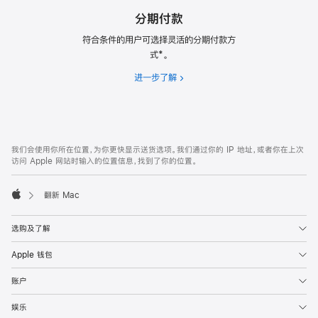
分期付款
符合条件的用户可选择灵活的分期付款方
式*。
进一步了解
分
期
付
款
网
脚
我们会使用你所在位置，为你更快显示送货选项。我们通过你的 IP 地址，或者你在上次
注
页
访问 Apple 网站时输入的位置信息，找到了你的位置。
页
脚
翻新 Mac
Apple
选购及了解
Apple 钱包
账户
娱乐