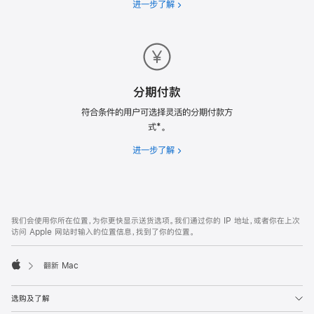
进一步了解
免
费
送
货
分期付款
符合条件的用户可选择灵活的分期付款方
式*。
进一步了解
分
期
付
款
网
脚
我们会使用你所在位置，为你更快显示送货选项。我们通过你的 IP 地址，或者你在上次
注
页
访问 Apple 网站时输入的位置信息，找到了你的位置。
页
脚
翻新 Mac
Apple
选购及了解