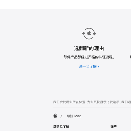
款
翻
新
Mac。
选翻新的理由
每件产品都经过严格的认证流程。
进一步了解
选
翻
新
的
理
由
网
脚
我们会使用你所在位置，为你更快显示送货选项。我们通过你
注
页
页
翻新 Mac
脚
Apple
选购及了解
账户