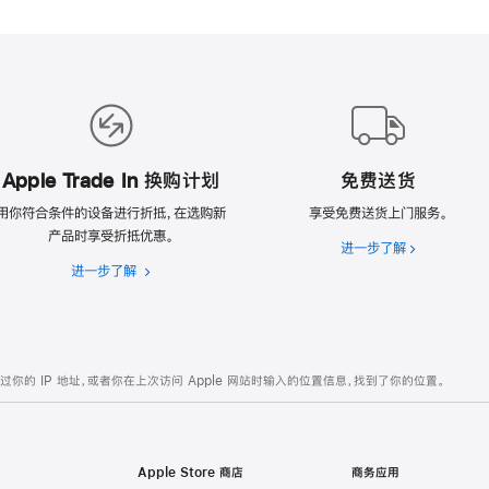
Apple Trade In 换购计划
免费送货
用你符合条件的设备进行折抵，在选购新
享受免费送货上门服务。
产品时享受折抵优惠。
进一步了解
免
进一步了解
Apple
费
Trade
送
In
货
换
购
的 IP 地址，或者你在上次访问 Apple 网站时输入的位置信息，找到了你的位置。
计
划
Apple Store 商店
商务应用