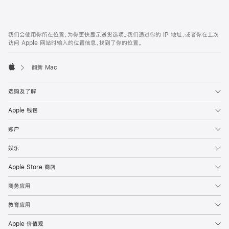
付
款
网
脚
我们会使用你所在位置，为你更快显示送货选项。我们通过你的 IP 地址，或者你在上次
注
页
访问 Apple 网站时输入的位置信息，找到了你的位置。
页
脚
翻新 Mac
Apple
选购及了解
Apple 钱包
账户
娱乐
Apple Store 商店
商务应用
教育应用
Apple 价值观