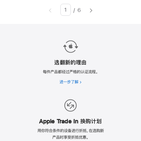
/
6
Page
Enter
page
number,
press
Return/Enter
key
to
选翻新的理由
go
每件产品都经过严格的认证流程。
to
进一步了解
选
the
翻
page
新
的
理
由
Apple Trade In 换购计划
用你符合条件的设备进行折抵，在选购新
产品时享受折抵优惠。