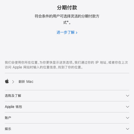
分期付款
符合条件的用户可选择灵活的分期付款方
式*。
进一步了解
分
期
付
款
网
脚
我们会使用你所在位置，为你更快显示送货选项。我们通过你的 IP 地址，或者你在上次
注
页
访问 Apple 网站时输入的位置信息，找到了你的位置。
页
脚
翻新 Mac
Apple
选购及了解
Apple 钱包
账户
娱乐