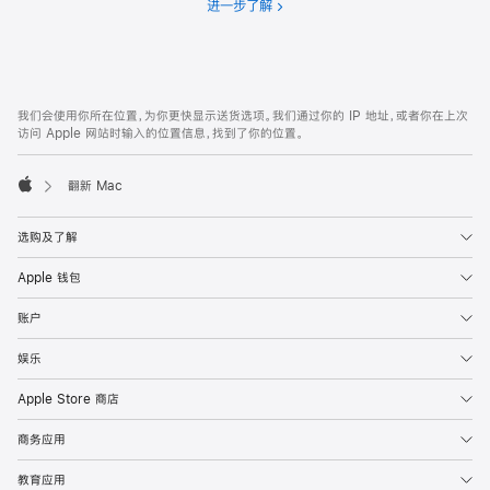
进一步了解
分
期
付
款
网
脚
我们会使用你所在位置，为你更快显示送货选项。我们通过你的 IP 地址，或者你在上次
注
页
访问 Apple 网站时输入的位置信息，找到了你的位置。
页
脚
翻新 Mac
Apple
选购及了解
Apple 钱包
账户
娱乐
Apple Store 商店
商务应用
教育应用