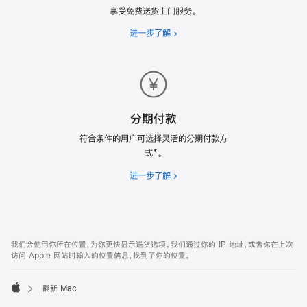
享受免费送货上门服务。
进一步了解
免
费
送
货
分期付款
符合条件的用户可选择灵活的分期付款方
式*。
进一步了解
分
期
付
款
网
脚
我们会使用你所在位置，为你更快显示送货选项。我们通过你的 IP 地址，或者你在上次
注
页
访问 Apple 网站时输入的位置信息，找到了你的位置。
页
脚
翻新 Mac
Apple