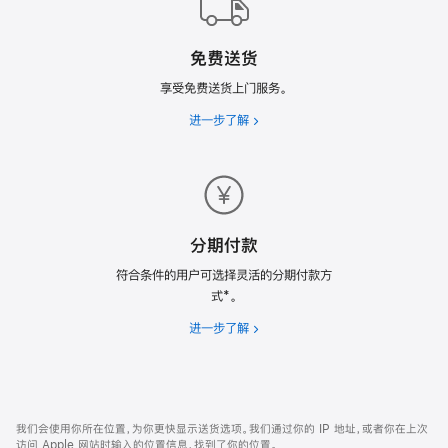
购
计
免费送货
划
享受免费送货上门服务。
进一步了解
免
费
送
货
分期付款
符合条件的用户可选择灵活的分期付款方
式*。
进一步了解
分
期
付
款
网
脚
我们会使用你所在位置，为你更快显示送货选项。我们通过你的 IP 地址，或者你在上次
注
页
访问 Apple 网站时输入的位置信息，找到了你的位置。