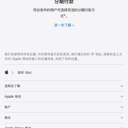
分期付款
符合条件的用户可选择灵活的分期付款方
式*。
进一步了解
分
期
付
款
网
脚
我们会使用你所在位置，为你更快显示送货选项。我们通过你的 IP 地址，或者你在上次
注
页
访问 Apple 网站时输入的位置信息，找到了你的位置。
页
脚
翻新 Mac
Apple
选购及了解
Apple 钱包
账户
娱乐