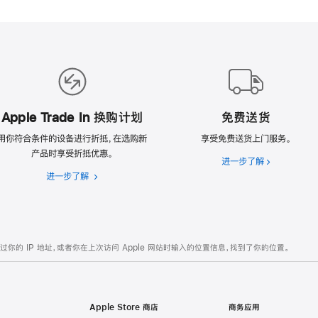
Apple Trade In 换购计划
免费送货
用你符合条件的设备进行折抵，在选购新
享受免费送货上门服务。
产品时享受折抵优惠。
进一步了解
免
进一步了解
Apple
费
Trade
送
In
货
换
购
的 IP 地址，或者你在上次访问 Apple 网站时输入的位置信息，找到了你的位置。
计
划
Apple Store 商店
商务应用