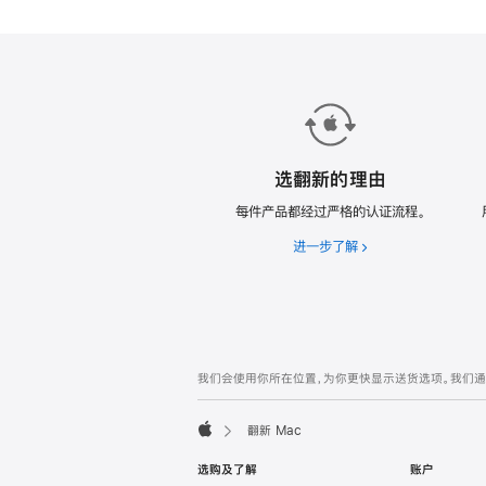
款
翻
新
Mac。
选翻新的理由
每件产品都经过严格的认证流程。
进一步了解
选
翻
新
的
理
由
网
脚
我们会使用你所在位置，为你更快显示送货选项。我们通过你
注
页
页
翻新 Mac
脚
Apple
选购及了解
账户