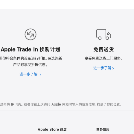
Apple Trade In 换购计划
免费送货
用你符合条件的设备进行折抵，在选购新
享受免费送货上门服务。
产品时享受折抵优惠。
进一步了解
免
进一步了解
Apple
费
Trade
送
In
货
换
购
的 IP 地址，或者你在上次访问 Apple 网站时输入的位置信息，找到了你的位置。
计
划
Apple Store 商店
商务应用