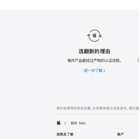
款
翻
新
Mac。
选翻新的理由
每件产品都经过严格的认证流程。
进一步了解
选
翻
新
的
理
由
网
脚
我们会使用你所在位置，为你更快显示送货选项。我们通过你
注
页
页
翻新 Mac
脚
Apple
选购及了解
账户