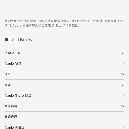
付
款
网
脚
我们会使用你所在位置，为你更快显示送货选项。我们通过你的 IP 地址，或者你在上次
注
页
访问 Apple 网站时输入的位置信息，找到了你的位置。
页
脚
翻新 Mac
Apple
选购及了解
Apple 钱包
账户
娱乐
Apple Store 商店
商务应用
教育应用
Apple 价值观