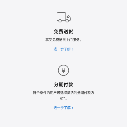
Trade
In
换
购
计
免费送货
划
享受免费送货上门服务。
进一步了解
免
费
送
货
分期付款
符合条件的用户可选择灵活的分期付款方
式*。
进一步了解
分
期
付
款