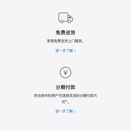
Trade
In
换
购
计
免费送货
划
享受免费送货上门服务。
进一步了解
免
费
送
货
分期付款
符合条件的用户可选择灵活的分期付款方
式*。
进一步了解
分
期
付
款