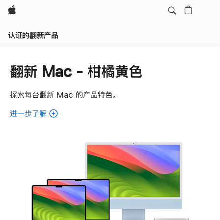
Apple
认证的翻新产品
翻新 Mac - 柑橘黄色
探索每台翻新 Mac 的产品特色。
进一步了解
了
解
各
款
翻
新
Mac。