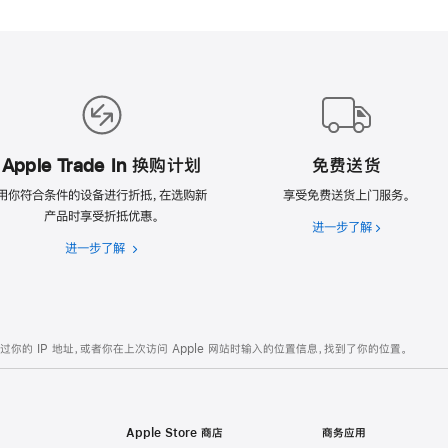
Apple Trade In 换购计划
免费送货
用你符合条件的设备进行折抵，在选购新
享受免费送货上门服务。
产品时享受折抵优惠。
进一步了解
免
进一步了解
Apple
费
Trade
送
In
货
换
购
的 IP 地址，或者你在上次访问 Apple 网站时输入的位置信息，找到了你的位置。
计
划
Apple Store 商店
商务应用