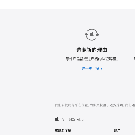
款
翻
新
Mac。
选翻新的理由
每件产品都经过严格的认证流程。
进一步了解
选
翻
新
的
理
由
网
脚
我们会使用你所在位置，为你更快显示送货选项。我们通过你
注
页
页
翻新 Mac
脚
Apple
选购及了解
账户