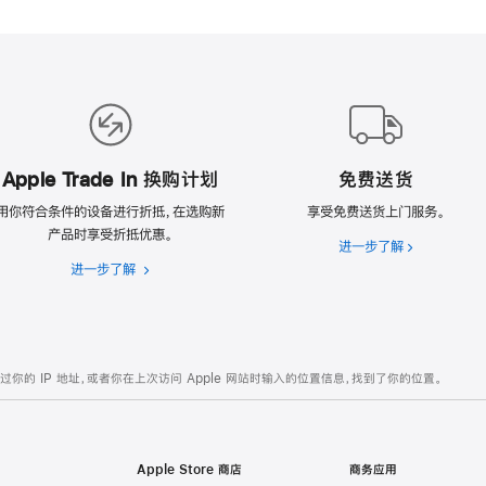
Apple Trade In 换购计划
免费送货
用你符合条件的设备进行折抵，在选购新
享受免费送货上门服务。
产品时享受折抵优惠。
进一步了解
免
进一步了解
Apple
费
Trade
送
In
货
换
购
的 IP 地址，或者你在上次访问 Apple 网站时输入的位置信息，找到了你的位置。
计
划
Apple Store 商店
商务应用