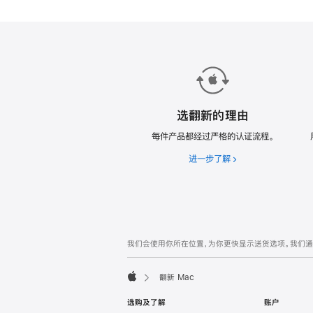
款
翻
新
Mac。
选翻新的理由
每件产品都经过严格的认证流程。
进一步了解
选
翻
新
的
理
由
网
脚
我们会使用你所在位置，为你更快显示送货选项。我们通过你
注
页
页
翻新 Mac
脚
Apple
选购及了解
账户