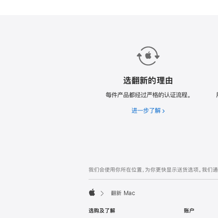
款
翻
新
Mac。
选翻新的理由
每件产品都经过严格的认证流程。
进一步了解
选
翻
新
的
理
由
网
脚
我们会使用你所在位置，为你更快显示送货选项。我们通过你
注
页
页
翻新 Mac
脚
Apple
选购及了解
账户