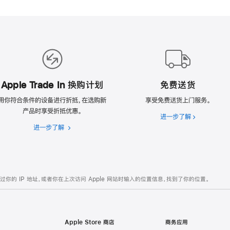
Apple Trade In 换购计划
免费送货
用你符合条件的设备进行折抵，在选购新
享受免费送货上门服务。
产品时享受折抵优惠。
进一步了解
免
进一步了解
Apple
费
Trade
送
In
货
换
购
的 IP 地址，或者你在上次访问 Apple 网站时输入的位置信息，找到了你的位置。
计
划
Apple Store 商店
商务应用