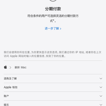
分期付款
符合条件的用户可选择灵活的分期付款方
式*。
进一步了解
分
期
付
款
网
脚
我们会使用你所在位置，为你更快显示送货选项。我们通过你的 IP 地址，或者你在上次
注
页
访问 Apple 网站时输入的位置信息，找到了你的位置。
页
脚
翻新 Mac
Apple
选购及了解
Apple 钱包
账户
娱乐