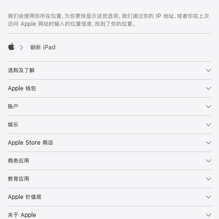
网
脚
我们会使用你所在位置，为你更快显示送货选项。我们通过你的 IP 地址，或者你在上次
注
页
访问 Apple 网站时输入的位置信息，找到了你的位置。
页
脚
翻新 iPad
Apple
选购及了解
Apple 钱包
账户
娱乐
Apple Store 商店
商务应用
教育应用
Apple 价值观
关于 Apple