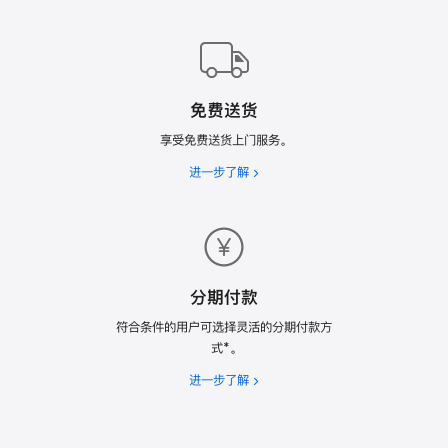
Trade
In
换
购
计
免费送货
划
享受免费送货上门服务。
进一步了解
免
费
送
货
分期付款
符合条件的用户可选择灵活的分期付款方
式*。
进一步了解
分
期
付
款