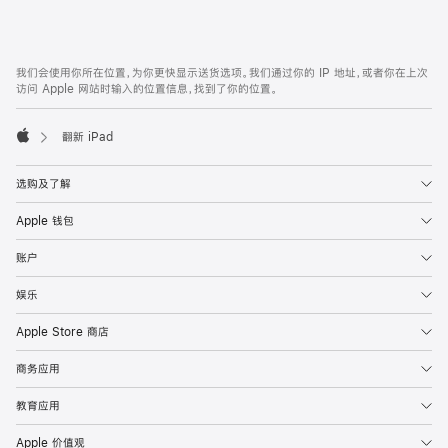
付
款
网
脚
我们会使用你所在位置，为你更快显示送货选项。我们通过你的 IP 地址，或者你在上次
注
页
访问 Apple 网站时输入的位置信息，找到了你的位置。
页
脚
翻新 iPad
Apple
选购及了解
Apple 钱包
账户
娱乐
Apple Store 商店
商务应用
教育应用
Apple 价值观