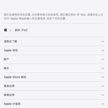
付
款
网
脚
我们会使用你所在位置，为你更快显示送货选项。我们通过你的 IP 地址，或者你在上次
注
页
访问 Apple 网站时输入的位置信息，找到了你的位置。
页
脚
翻新 iPad
Apple
选购及了解
Apple 钱包
账户
娱乐
Apple Store 商店
商务应用
教育应用
Apple 价值观