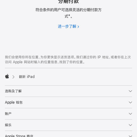
分期付款
符合条件的用户可选择灵活的分期付款方
式*。
进一步了解
分
期
付
款
网
脚
我们会使用你所在位置，为你更快显示送货选项。我们通过你的 IP 地址，或者你在上次
注
页
访问 Apple 网站时输入的位置信息，找到了你的位置。
页
脚
翻新 iPad
Apple
选购及了解
Apple 钱包
账户
娱乐
Apple Store 商店