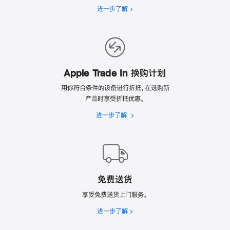
进一步了解
选
翻
新
的
理
由
Apple Trade In 换购计划
用你符合条件的设备进行折抵，在选购新
产品时享受折抵优惠。
进一步了解
Apple
Trade
In
换
购
计
免费送货
划
享受免费送货上门服务。
进一步了解
免
费