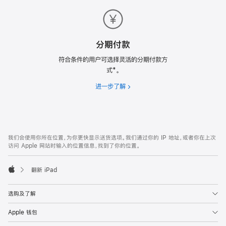
送
货
分期付款
符合条件的用户可选择灵活的分期付款方
式*。
进一步了解
分
期
付
款
网
脚
我们会使用你所在位置，为你更快显示送货选项。我们通过你的 IP 地址，或者你在上次
注
页
访问 Apple 网站时输入的位置信息，找到了你的位置。
页
脚
翻新 iPad
Apple
选购及了解
Apple 钱包