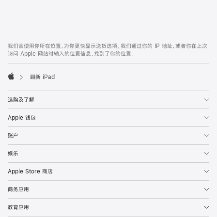
期
付
款
网
脚
我们会使用你所在位置，为你更快显示送货选项。我们通过你的 IP 地址，或者你在上次
注
页
访问 Apple 网站时输入的位置信息，找到了你的位置。
页
脚
翻新 iPad
Apple
选购及了解
Apple 钱包
账户
娱乐
Apple Store 商店
商务应用
教育应用