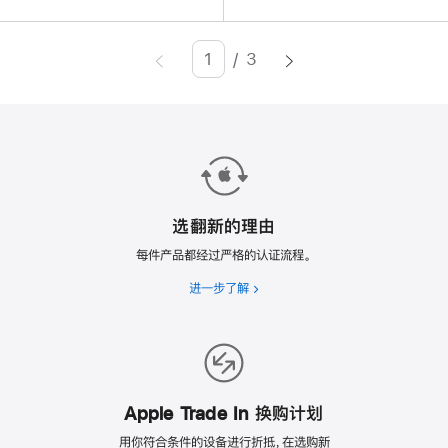
/
3
Page
Enter
page
number,
press
Return/Enter
key
to
选翻新的理由
go
每件产品都经过严格的认证流程。
to
进一步了解
选
the
翻
page
新
的
理
由
Apple Trade In 换购计划
用你符合条件的设备进行折抵，在选购新