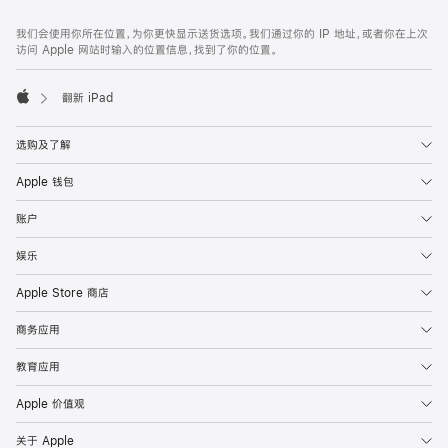
网
脚
我们会使用你所在位置，为你更快显示送货选项。我们通过你的 IP 地址，或者你在上次
注
页
访问 Apple 网站时输入的位置信息，找到了你的位置。
页
脚
翻新 iPad
Apple
选购及了解
Apple 钱包
账户
娱乐
Apple Store 商店
商务应用
教育应用
Apple 价值观
关于 Apple