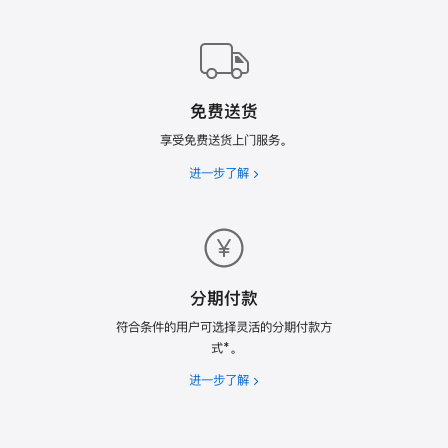
Trade
In
换
购
计
免费送货
划
享受免费送货上门服务。
进一步了解
免
费
送
货
分期付款
符合条件的用户可选择灵活的分期付款方
式*。
进一步了解
分
期
付
款