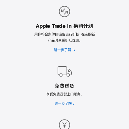
新
的
理
由
Apple Trade In 换购计划
用你符合条件的设备进行折抵，在选购新
产品时享受折抵优惠。
进一步了解
Apple
Trade
In
换
购
计
免费送货
划
享受免费送货上门服务。
进一步了解
免
费
送
货