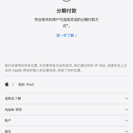
分期付款
符合条件的用户可选择灵活的分期付款方
式*。
进一步了解
分
期
付
款
网
脚
我们会使用你所在位置，为你更快显示送货选项。我们通过你的 IP 地址，或者你在上次
注
页
访问 Apple 网站时输入的位置信息，找到了你的位置。
页
脚
翻新 iPad
Apple
选购及了解
Apple 钱包
账户
娱乐