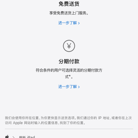
免费送货
划
享受免费送货上门服务。
进一步了解
免
费
送
货
分期付款
符合条件的用户可选择灵活的分期付款方
式*。
进一步了解
分
期
付
款
网
脚
我们会使用你所在位置，为你更快显示送货选项。我们通过你的 IP 地址，或者你在上次
注
页
访问 Apple 网站时输入的位置信息，找到了你的位置。
页
脚
翻新 iPad