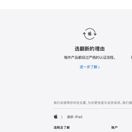
款
翻
新
iPad。
选翻新的理由
每件产品都经过严格的认证流程。
进一步了解
选
翻
新
的
理
由
网
脚
我们会使用你所在位置，为你更快显示送货选项。我们通过你
注
页
页
翻新 iPad
脚
Apple
选购及了解
账户