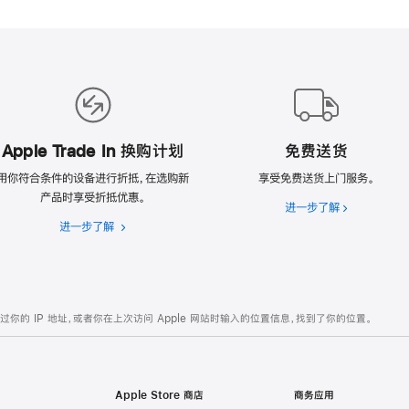
Apple Trade In 换购计划
免费送货
用你符合条件的设备进行折抵，在选购新
享受免费送货上门服务。
产品时享受折抵优惠。
进一步了解
免
进一步了解
Apple
费
Trade
送
In
货
换
购
的 IP 地址，或者你在上次访问 Apple 网站时输入的位置信息，找到了你的位置。
计
划
Apple Store 商店
商务应用