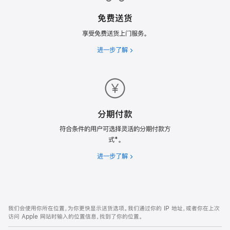
计
免费送货
划
享受免费送货上门服务。
进一步了解
免
费
送
货
分期付款
符合条件的用户可选择灵活的分期付款方
式*。
进一步了解
分
期
付
款
网
脚
我们会使用你所在位置，为你更快显示送货选项。我们通过你的 IP 地址，或者你在上次
注
页
访问 Apple 网站时输入的位置信息，找到了你的位置。
页