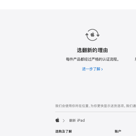
款
翻
新
iPad。
选翻新的理由
每件产品都经过严格的认证流程。
进一步了解
选
翻
新
的
理
由
网
脚
我们会使用你所在位置，为你更快显示送货选项。我们通过你
注
页
页
翻新 iPad
脚
Apple
选购及了解
账户