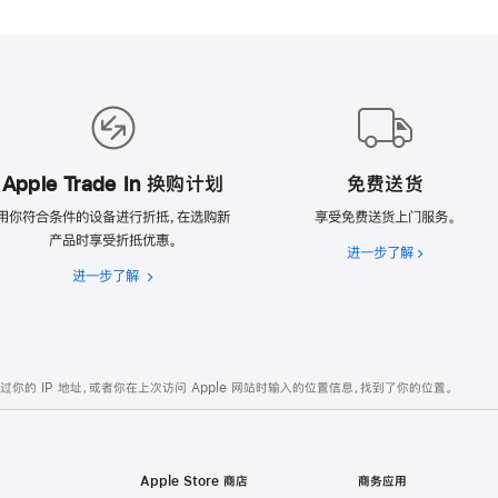
Apple Trade In 换购计划
免费送货
用你符合条件的设备进行折抵，在选购新
享受免费送货上门服务。
产品时享受折抵优惠。
进一步了解
免
进一步了解
Apple
费
Trade
送
In
货
换
购
的 IP 地址，或者你在上次访问 Apple 网站时输入的位置信息，找到了你的位置。
计
划
Apple Store 商店
商务应用