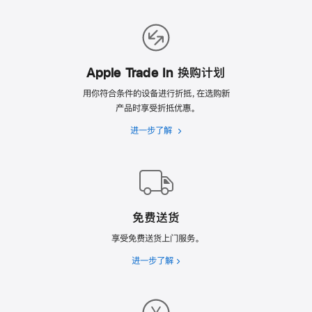
翻
新
的
理
由
Apple Trade In 换购计划
用你符合条件的设备进行折抵，在选购新
产品时享受折抵优惠。
进一步了解
Apple
Trade
In
换
购
计
免费送货
划
享受免费送货上门服务。
进一步了解
免
费
送
货