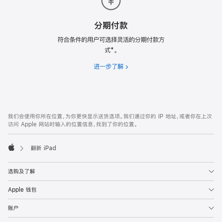
分期付款
符合条件的用户可选择灵活的分期付款方
式*。
进一步了解
分
期
付
款
网
脚
我们会使用你所在位置，为你更快显示送货选项。我们通过你的 IP 地址，或者你在上次
注
页
访问 Apple 网站时输入的位置信息，找到了你的位置。
页
脚
翻新 iPad
Apple
选购及了解
Apple 钱包
账户