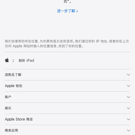
式*。
进一步了解
分
期
付
款
网
脚
我们会使用你所在位置，为你更快显示送货选项。我们通过你的 IP 地址，或者你在上次
注
页
访问 Apple 网站时输入的位置信息，找到了你的位置。
页
脚
翻新 iPad
Apple
选购及了解
Apple 钱包
账户
娱乐
Apple Store 商店
商务应用