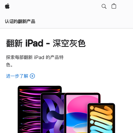
Apple
认证的翻新产品
翻新 iPad - 深空灰色
探索每部翻新 iPad 的产品特
色。
进一步了解
了
解
各
款
翻
新
iPad。