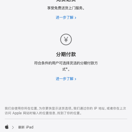
享受免费送货上门服务。
进一步了解
免
费
送
货
分期付款
符合条件的用户可选择灵活的分期付款方
式*。
进一步了解
分
期
付
款
网
脚
我们会使用你所在位置，为你更快显示送货选项。我们通过你的 IP 地址，或者你在上次
注
页
访问 Apple 网站时输入的位置信息，找到了你的位置。
页
脚
翻新 iPad
Apple