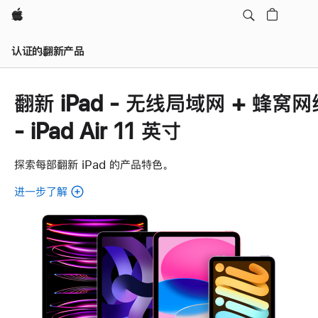
Apple
认证的翻新产品
翻新 iPad - 无线局域网 + 蜂窝网
- iPad Air 11 英寸
探索每部翻新 iPad 的产品特色。
进一步了解
了
解
各
款
翻
新
iPad。