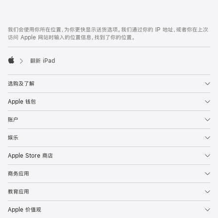
付
款
网
脚
我们会使用你所在位置，为你更快显示送货选项。我们通过你的 IP 地址，或者你在上次
注
页
访问 Apple 网站时输入的位置信息，找到了你的位置。
页
脚
翻新 iPad
Apple
选购及了解
Apple 钱包
账户
娱乐
Apple Store 商店
商务应用
教育应用
Apple 价值观