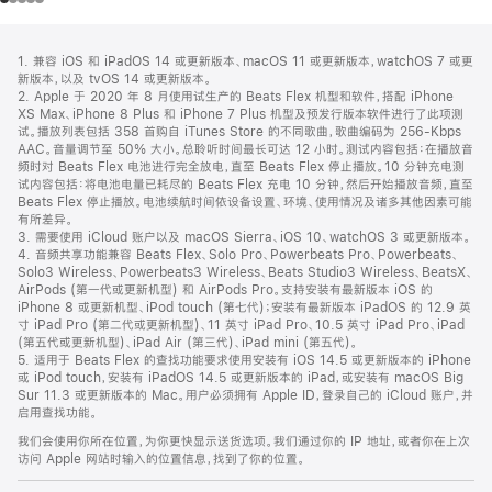
网
脚
1. 兼容 iOS 和 iPadOS 14 或更新版本、macOS 11 或更新版本，watchOS 7 或更
注
页
新版本，以及 tvOS 14 或更新版本。
页
2. Apple 于 2020 年 8 月使用试生产的 Beats Flex 机型和软件，搭配 iPhone
XS Max、iPhone 8 Plus 和 iPhone 7 Plus 机型及预发行版本软件进行了此项测
脚
试。播放列表包括 358 首购自 iTunes Store 的不同歌曲，歌曲编码为 256-Kbps
AAC。音量调节至 50% 大小。总聆听时间最长可达 12 小时。测试内容包括：在播放音
频时对 Beats Flex 电池进行完全放电，直至 Beats Flex 停止播放。10 分钟充电测
试内容包括：将电池电量已耗尽的 Beats Flex 充电 10 分钟，然后开始播放音频，直至
Beats Flex 停止播放。电池续航时间依设备设置、环境、使用情况及诸多其他因素可能
有所差异。
3. 需要使用 iCloud 账户以及 macOS Sierra、iOS 10、watchOS 3 或更新版本。
4. 音频共享功能兼容 Beats Flex、Solo Pro、Powerbeats Pro、Powerbeats、
Solo3 Wireless、Powerbeats3 Wireless、Beats Studio3 Wireless、BeatsX、
AirPods (第一代或更新机型) 和 AirPods Pro。支持安装有最新版本 iOS 的
iPhone 8 或更新机型、iPod touch (第七代)；安装有最新版本 iPadOS 的 12.9 英
寸 iPad Pro (第二代或更新机型)、11 英寸 iPad Pro、10.5 英寸 iPad Pro、iPad
(第五代或更新机型)、iPad Air (第三代)、iPad mini (第五代)。
5. 适用于 Beats Flex 的查找功能要求使用安装有 iOS 14.5 或更新版本的 iPhone
或 iPod touch，安装有 iPadOS 14.5 或更新版本的 iPad，或安装有 macOS Big
Sur 11.3 或更新版本的 Mac。用户必须拥有 Apple ID，登录自己的 iCloud 账户，并
启用查找功能。
我们会使用你所在位置，为你更快显示送货选项。我们通过你的 IP 地址，或者你在上次
访问 Apple 网站时输入的位置信息，找到了你的位置。