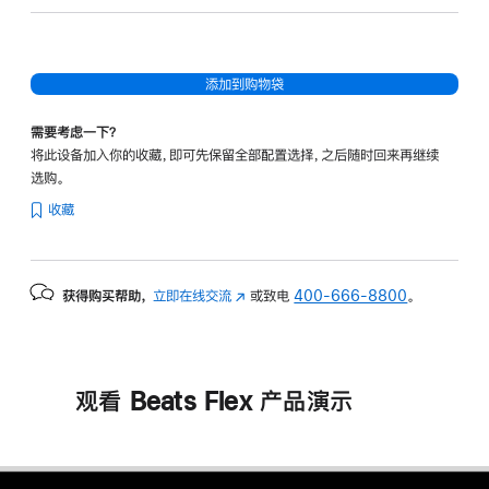
蓝
典
黄
黑
红
添加到购物袋
需要考虑一下？
将此设备加入你的收藏，即可先保留全部配置选择，之后随时回来再继续
选购。
收藏
获得购买帮助，
立即在线交流
(在
或致电
400-666-8800
。
新
窗
口
中
观看 Beats Flex 产品演示
打
开)