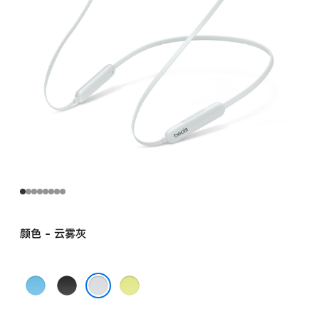
颜色 - 云雾灰
冷
Beats
柚
焰
经
子
云雾灰