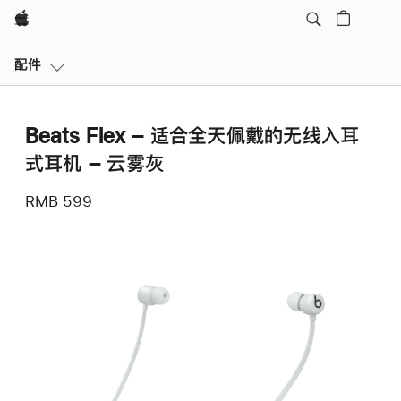
Apple
本
配件
地
导
航
Beats Flex – 适合全天佩戴的无线入耳
打
开
式耳机 – 云雾灰
菜
单
RMB 599