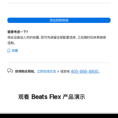
蓝
典
灰
黑
红
添加到购物袋
需要考虑一下？
将此设备加入你的收藏，即可先保留全部配置选择，之后随时回来再继续
选购。
收藏
获得购买帮助，
立即在线交流
(在
或致电
400-666-8800
。
新
窗
口
中
观看 Beats Flex 产品演示
打
开)