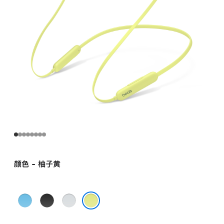
颜色 - 柚子黄
冷
Beats
云
焰
经
雾
柚子黄