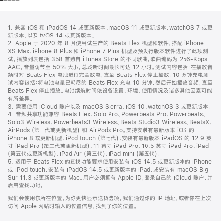
网
脚
1. 兼容 iOS 和 iPadOS 14 或更新版本、macOS 11 或更新版本，watchOS 7 或更
注
页
新版本，以及 tvOS 14 或更新版本。
页
2. Apple 于 2020 年 8 月使用试生产的 Beats Flex 机型和软件，搭配 iPhone
XS Max、iPhone 8 Plus 和 iPhone 7 Plus 机型及预发行版本软件进行了此项测
脚
试。播放列表包括 358 首购自 iTunes Store 的不同歌曲，歌曲编码为 256-Kbps
AAC。音量调节至 50% 大小。总聆听时间最长可达 12 小时。测试内容包括：在播放音
频时对 Beats Flex 电池进行完全放电，直至 Beats Flex 停止播放。10 分钟充电测
试内容包括：将电池电量已耗尽的 Beats Flex 充电 10 分钟，然后开始播放音频，直至
Beats Flex 停止播放。电池续航时间依设备设置、环境、使用情况及诸多其他因素可能
有所差异。
3. 需要使用 iCloud 账户以及 macOS Sierra、iOS 10、watchOS 3 或更新版本。
4. 音频共享功能兼容 Beats Flex、Solo Pro、Powerbeats Pro、Powerbeats、
Solo3 Wireless、Powerbeats3 Wireless、Beats Studio3 Wireless、BeatsX、
AirPods (第一代或更新机型) 和 AirPods Pro。支持安装有最新版本 iOS 的
iPhone 8 或更新机型、iPod touch (第七代)；安装有最新版本 iPadOS 的 12.9 英
寸 iPad Pro (第二代或更新机型)、11 英寸 iPad Pro、10.5 英寸 iPad Pro、iPad
(第五代或更新机型)、iPad Air (第三代)、iPad mini (第五代)。
5. 适用于 Beats Flex 的查找功能要求使用安装有 iOS 14.5 或更新版本的 iPhone
或 iPod touch，安装有 iPadOS 14.5 或更新版本的 iPad，或安装有 macOS Big
Sur 11.3 或更新版本的 Mac。用户必须拥有 Apple ID，登录自己的 iCloud 账户，并
启用查找功能。
我们会使用你所在位置，为你更快显示送货选项。我们通过你的 IP 地址，或者你在上次
访问 Apple 网站时输入的位置信息，找到了你的位置。