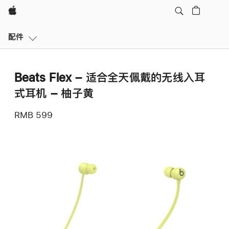
Apple
本
配件
地
导
航
Beats Flex – 适合全天佩戴的无线入耳
打
开
式耳机 – 柚子黄
菜
单
RMB 599