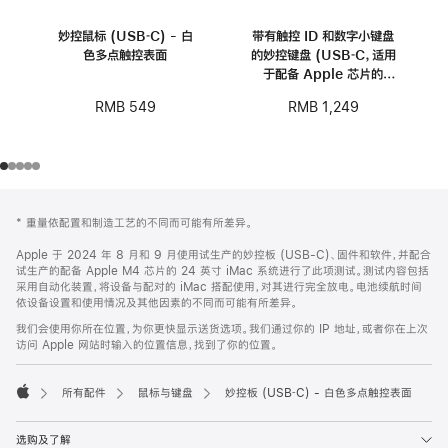
妙控鼠标 (USB‑C) - 白
带有触控 ID 和数字小键盘
色多点触控表面
的妙控键盘 (USB‑C，适用
于配备 Apple 芯片的
Mac 机型) - 中文 (拼音)
RMB 549
RMB 1,249
- 白色按键
网
脚
* 重量依配置和制造工艺的不同而可能有所差异。
注
页
页
Apple 于 2024 年 8 月和 9 月使用试生产的妙控板 (USB-C)、固件和软件，并配合
试生产的配备 Apple M4 芯片的 24 英寸 iMac 系统进行了此项测试。测试内容包括
脚
采用自动化装置，将设备与配对的 iMac 搭配使用，对其进行完全放电。电池续航时间
依设备设置和使用情况及其他因素的不同而可能有所差异。
我们会使用你所在位置，为你更快显示送货选项。我们通过你的 IP 地址，或者你在上次
访问 Apple 网站时输入的位置信息，找到了你的位置。
所有配件
鼠标与键盘
妙控板 (USB‑C) - 白色多点触控表面
Apple
选购及了解