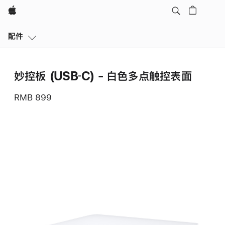
Apple
本
配件
地
导
航
妙控板 (USB‑C) - 白色多点触控表面
打
开
RMB 899
菜
单