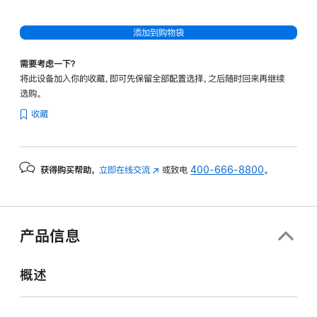
触
控
添加到购物袋
表
需要考虑一下？
面
将此设备加入你的收藏，即可先保留全部配置选择，之后随时回来再继续
选购。
收藏
获得购买帮助，
立即在线交流
(在
或致电
400-666-8800
。
新
窗
口
中
产品信息
打
开)
概述