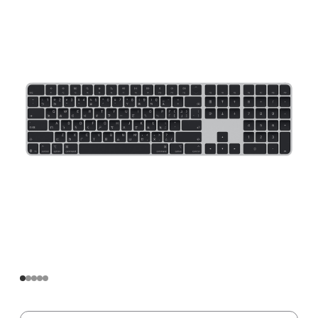
数
字
小
键
盘
的
妙
控
键
盘
(USB‑C，
适
用
于
配
备
Apple