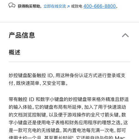
blackkeys
获得购买帮助，
立即在线交流
(在
或致电
400-666-8800
。
的
新
分
窗
期
口
付
中
产品信息
打
款
开)
选
概述
项)
妙控键盘配备触控 ID，用这种身份认证方式进行登录或支
付，既快速简单，又安全可靠。
带有触控 ID 和数字小键盘的妙控键盘带来格外精准且舒适
的输入体验。它的键盘布局有所延伸，加入了用于快速滚动
的文档浏览控制键，以及便于游戏操作的全尺寸箭头键。数
字小键盘还是使用电子表格和财务应用程序的理想之选。这
是一款可充电的无线键盘，其内置电池每充满一次电，即可
使用大约一个月，甚至更长时间¹。它还能自动与你的 Mac