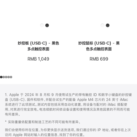
妙控板 (USB‑C) - 黑色
妙控鼠标 (USB‑C) - 黑
多点触控表面
色多点触控表面
RMB 1,049
RMB 699
网
脚
1. Apple 于 2024 年 8 月和 9 月使用试生产的带有触控 ID 和数字小键盘的妙控键
注
页
盘 (USB-C)、固件和软件，并配合试生产的配备 Apple M4 芯片的 24 英寸 iMac
页
系统进行了此项测试。测试内容包括采用自动化装置，将设备与配对的 iMac 搭配使
用，对其进行完全放电。电池续航时间依设备设置和使用情况及其他因素的不同而可能
脚
有所差异。
* 实际重量依配置和制造工艺的不同可能有所差异。
我们会使用你所在位置，为你更快显示送货选项。我们通过你的 IP 地址，或者你在上次
访问 Apple 网站时输入的位置信息，找到了你的位置。