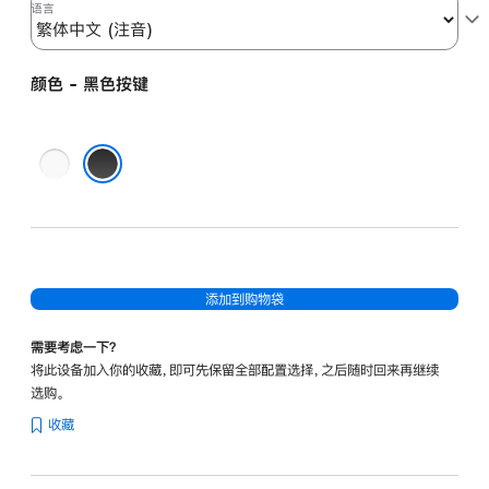
芯
语言
片
的
颜色 - 黑色按键
Mac
机
型)
白
-
色
黑色按键
繁
按
体
键
中
文
添加到购物袋
(注
音)
需要考虑一下？
-
将此设备加入你的收藏，即可先保留全部配置选择，之后随时回来再继续
黑
选购。
色
收藏
按
键