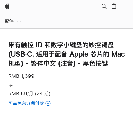
Apple
本
配件
地
导
航
带有触控 ID 和数字小键盘的妙控键盘
打
开
(USB‑C，适用于配备 Apple 芯片的 Mac
菜
机型) - 繁体中文 (注音) - 黑色按键
单
RMB 1,399
或
RMB 59/月 (24 期)
可享免息分期付款
(带
有
触
控 ID
和