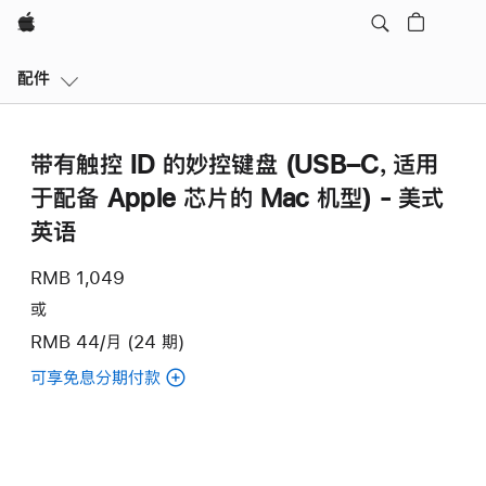
Apple
本
配件
地
导
航
带有触控 ID 的妙控键盘 (USB–C，适用
打
开
于配备 Apple 芯片的 Mac 机型) - 美式
菜
英语
单
RMB 1,049
或
RMB 44/月 (24 期)
可享免息分期付款
(带
有
触
控
ID