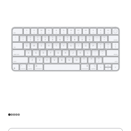
的
妙
控
键
盘
(USB
–
C，
适
用
于
配
备
Apple
芯
片
的