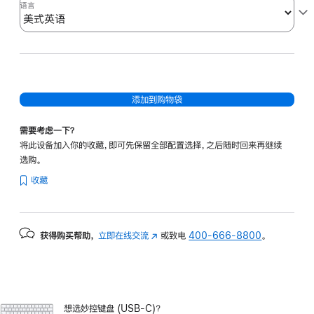
Mac
语言
机
型)
-
美
式
添加到购物袋
英
语
需要考虑一下？
的
将此设备加入你的收藏，即可先保留全部配置选择，之后随时回来再继续
分
选购。
期
收藏
付
款
选
获得购买帮助，
立即在线交流
(在
或致电
400-666-8800
。
项)
新
窗
口
中
想选妙控键盘 (USB-C)？
打