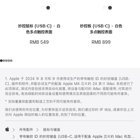
妙控鼠标 (USB‑C) - 白
妙控板 (USB‑C) - 白色
色多点触控表面
多点触控表面
RMB 549
RMB 899
网
脚
1. Apple 于 2024 年 8 月和 9 月使用试生产的带有触控 ID 的妙控键盘 (USB-
注
页
C)、固件和软件，并配合试生产的配备 Apple M4 芯片的 24 英寸 iMac 系统进行了
页
此项测试。测试内容包括采用自动化装置，将设备与配对的 iMac 搭配使用，对其进行
完全放电。电池续航时间依设备设置和使用情况及其他因素的不同而可能有所差异。
脚
* 实际重量依配置和制造工艺的不同可能有所差异。
我们会使用你所在位置，为你更快显示送货选项。我们通过你的 IP 地址，或者你在上次
访问 Apple 网站时输入的位置信息，找到了你的位置。
所有配件
鼠标与键盘
Apple
带有触控 ID 的妙控键盘 (USB–C，适用于配备 Apple 芯片的 Mac 机型) - 美式英语