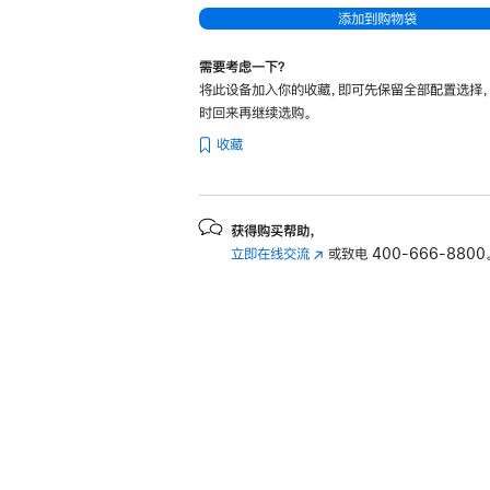
添加到购物袋
需要考虑一下？
将此设备加入你的收藏，即可先保留全部配置选择
时回来再继续选购。
收藏
获得购买帮助，
立即在线交流
(在
或致电
400-666-8800
新
窗
口
中
打
开)