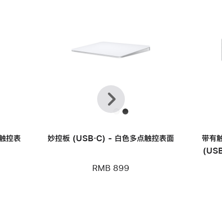
上
下
一
一
个
个
点触控表
妙控板 (USB‑C) - 白色多点触控表面
带有触
(US
Mac
RMB 899