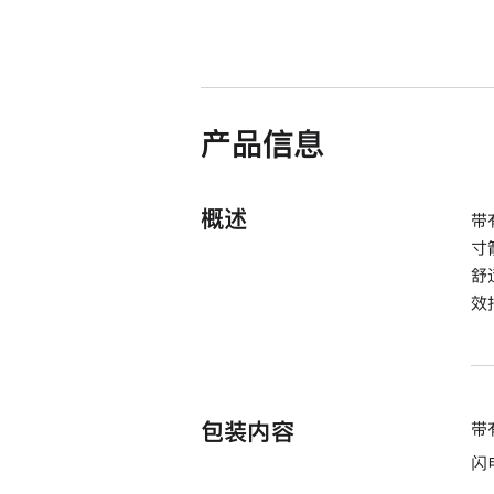
产品信息
概述
带
寸
舒
效
包装内容
带
闪