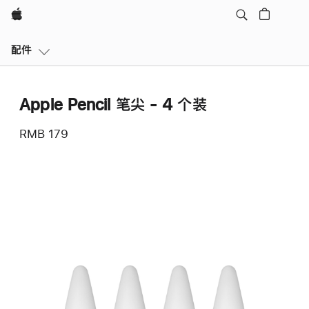
Apple
本
配件
地
导
航
Apple Pencil 笔尖 - 4 个装
打
开
RMB 179
菜
单