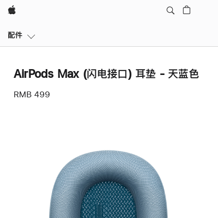
Apple
本
配件
地
导
航
AirPods Max (闪电接口) 耳垫 - 天蓝色
打
开
RMB 499
菜
单