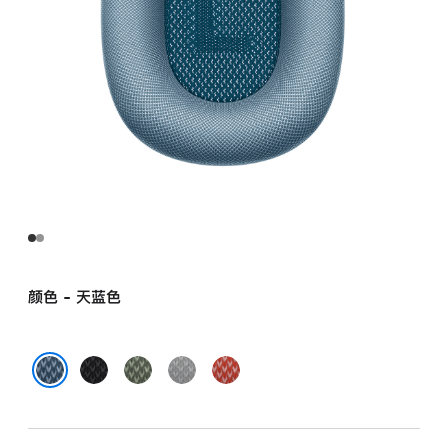
颜色 - 天蓝色
黑
绿
银
红
色
色
色
色
天蓝色