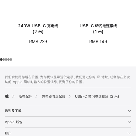
240W USB-C 充电线
USB-C 转闪电连接线
(2 米)
(1 米)
RMB 229
RMB 149
网
脚
我们会使用你所在位置，为你更快显示送货选项。我们通过你的 IP 地址，或者你在上次
注
页
访问 Apple 网站时输入的位置信息，找到了你的位置。
页
脚
所有配件
充电器与适配器
USB-C 转闪电连接线 (2 米)
Apple
选购及了解
Apple 钱包
账户