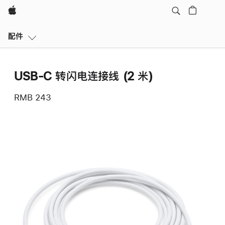
Apple
本
配件
地
导
航
USB-C 转闪电连接线 (2 米)
打
开
RMB 243
菜
单