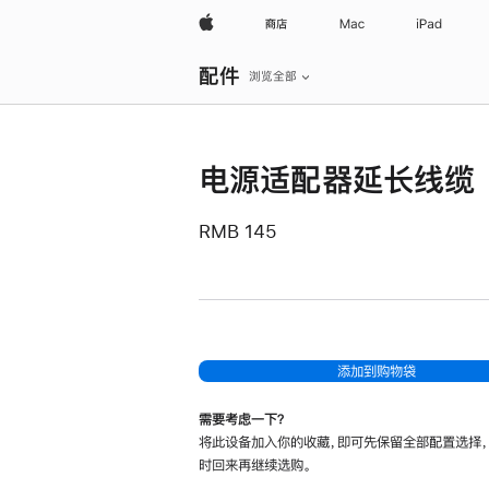
Apple
商店
Mac
iPad
本
配件
地
浏览全部
导
航
打
开
菜
电源适配器延长线缆
单
RMB 145
添加到购物袋
需要考虑一下？
将此设备加入你的收藏，即可先保留全部配置选择
时回来再继续选购。