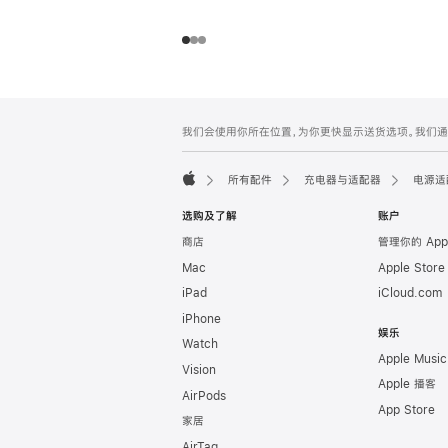
网
脚
我们会使用你所在位置，为你更快显示送货选项。我们通过你
注
页
页
所有配件
充电器与适配器
电源适
脚
Apple
选购及了解
账户
商店
管理你的 App
Mac
Apple Stor
iPad
iCloud.com
iPhone
娱乐
Watch
Apple Music
Vision
Apple 播客
AirPods
App Store
家居
AirTag