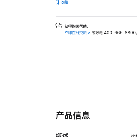
收藏
获得购买帮助，
立即在线交流
(在
或致电
400-666-8800
新
窗
口
中
打
开)
产品信息
概述
这