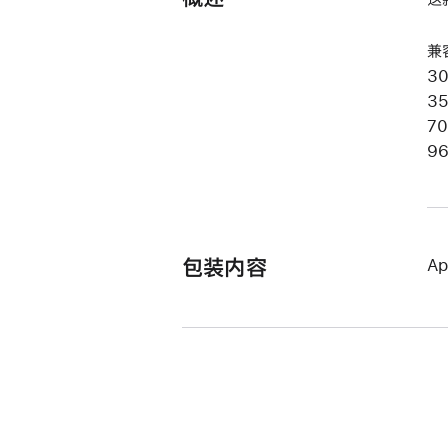
兼
3
3
7
9
包装内容
A