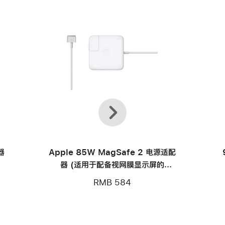
上
下
一
一
个
个
器
Apple 85W MagSafe 2 电源适配
器 (适用于配备视网膜显示屏的
MacBook Pro)
RMB 584