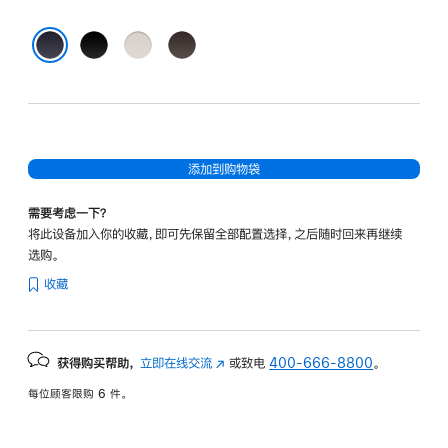
黑
柔
深
色
沙
咖
海军蓝色
色
色
添加到购物袋
需要考虑一下？
将此设备加入你的收藏，即可先保留全部配置选择，之后随时回来再继续
选购。
收藏
获得购买帮助，
立即在线交流
(在
或致电
400-666-8800
。
新
每位顾客限购 6 件。
窗
口
中