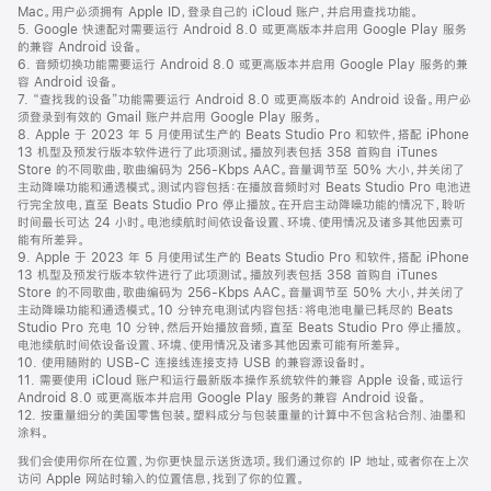
Mac。用户必须拥有 Apple ID，登录自己的 iCloud 账户，并启用查找功能。
5. Google 快速配对需要运行 Android 8.0 或更高版本并启用 Google Play 服务
的兼容 Android 设备。
6. 音频切换功能需要运行 Android 8.0 或更高版本并启用 Google Play 服务的兼
容 Android 设备。
7. “查找我的设备”功能需要运行 Android 8.0 或更高版本的 Android 设备。用户必
须登录到有效的 Gmail 账户并启用 Google Play 服务。
8. Apple 于 2023 年 5 月使用试生产的 Beats Studio Pro 和软件，搭配 iPhone
13 机型及预发行版本软件进行了此项测试。播放列表包括 358 首购自 iTunes
Store 的不同歌曲，歌曲编码为 256-Kbps AAC。音量调节至 50% 大小，并关闭了
主动降噪功能和通透模式。测试内容包括：在播放音频时对 Beats Studio Pro 电池进
行完全放电，直至 Beats Studio Pro 停止播放。在开启主动降噪功能的情况下，聆听
时间最长可达 24 小时。电池续航时间依设备设置、环境、使用情况及诸多其他因素可
能有所差异。
9. Apple 于 2023 年 5 月使用试生产的 Beats Studio Pro 和软件，搭配 iPhone
13 机型及预发行版本软件进行了此项测试。播放列表包括 358 首购自 iTunes
Store 的不同歌曲，歌曲编码为 256-Kbps AAC。音量调节至 50% 大小，并关闭了
主动降噪功能和通透模式。10 分钟充电测试内容包括：将电池电量已耗尽的 Beats
Studio Pro 充电 10 分钟，然后开始播放音频，直至 Beats Studio Pro 停止播放。
电池续航时间依设备设置、环境、使用情况及诸多其他因素可能有所差异。
10. 使用随附的 USB-C 连接线连接支持 USB 的兼容源设备时。
11. 需要使用 iCloud 账户和运行最新版本操作系统软件的兼容 Apple 设备，或运行
Android 8.0 或更高版本并启用 Google Play 服务的兼容 Android 设备。
12. 按重量细分的美国零售包装。塑料成分与包装重量的计算中不包含粘合剂、油墨和
涂料。
我们会使用你所在位置，为你更快显示送货选项。我们通过你的 IP 地址，或者你在上次
访问 Apple 网站时输入的位置信息，找到了你的位置。