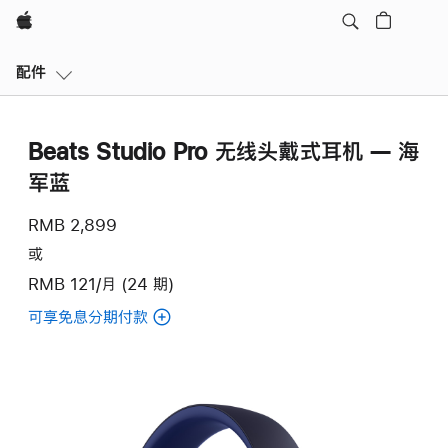
Apple
本
配件
地
导
航
Beats Studio Pro 无线头戴式耳机 — 海
打
开
军蓝
菜
单
RMB 2,899
或
RMB 121/月 (24 期)
可享免息分期付款
(Beats
Studio
Pro
无
线
头