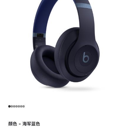
戴
式
耳
机
—
海
军
蓝
navy
的
分
期
付
款
选
项)
颜色 - 海军蓝色