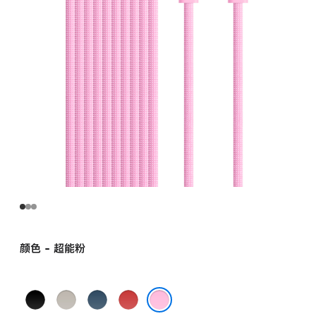
颜色 - 超能粉
闪
奔
飚
劲