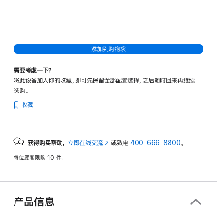
电
涌
速
速
超能粉
黑
灰
蓝
红
添加到购物袋
需要考虑一下？
将此设备加入你的收藏，即可先保留全部配置选择，之后随时回来再继续
选购。
收藏
获得购买帮助，
立即在线交流
(在
或致电
400-666-8800
。
新
每位顾客限购 10 件。
窗
口
中
打
产品信息
开)