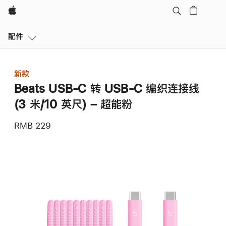
Apple
本
配件
地
导
航
新款
打
Beats USB-C 转 USB-C 编织连接线
开
菜
(3 米/10 英尺) – 超能粉
单
RMB 229