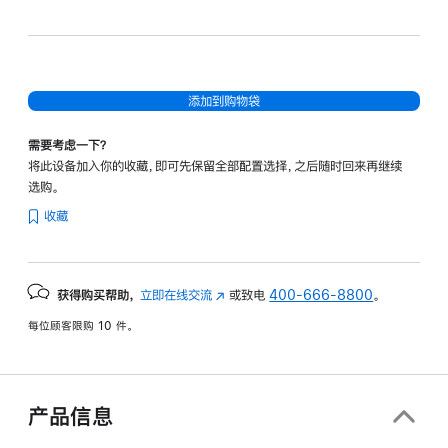
电
涌
速
速
超能粉
黑
灰
蓝
红
添加到购物袋
需要考虑一下？
将此设备加入你的收藏，即可先保留全部配置选择，之后随时回来再继续
选购。
收藏
获得购买帮助，
立即在线交流
(在
或致电
400-666-8800
。
新
每位顾客限购 10 件。
窗
口
中
打
产品信息
开)