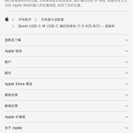
我们会使用你所在位置，为你更快显示送货选项。我们通过你的 IP 地址，或者你在上次
注
页
访问 Apple 网站时输入的位置信息，找到了你的位置。
页
脚
所有配件
充电器与适配器
Apple
Beats USB-C 转 USB-C 编织连接线 (1.5 米/5 英尺) – 超能粉
选购及了解
Apple 钱包
账户
娱乐
Apple Store 商店
商务应用
教育应用
Apple 价值观
关于 Apple