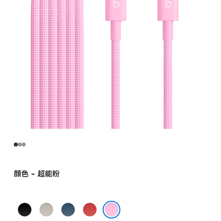
颜色 - 超能粉
闪
奔
飚
劲