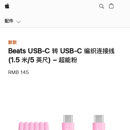
Apple
本
配件
地
导
航
新款
打
Beats USB-C 转 USB-C 编织连接线
开
菜
(1.5 米/5 英尺) – 超能粉
单
RMB 145